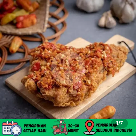
1
/
7