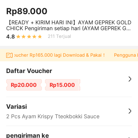
Rp89.000
【READY + KIRIM HARI INI】AYAM GEPREK GOLD
CHICK Pengiriman setiap hari (AYAM GEPREK GO
LD CHICK ORIGINAL )
4.8
211
Terjual
apat voucher Rp165.000 lagi Download & Pakai！
Pengguna baru
Daftar Voucher
Rp20.000
Rp15.000
Variasi
2 Pcs Ayam Krispy Tteokbokki Sauce
pengiriman ke