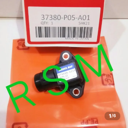
1
/
6