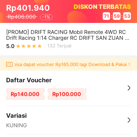
DISKON TERBATAS
Rp401.940
Rp406.000
71
:
59
:
52
-
1%
[PROMO] DRIFT RACING Mobil Remote 4WD RC
Drift Racing 1:14 Charger RC DRIFT SAN ZUAN 4
WD 1:14 DUS BIRU
5.0
132
Terjual
ulaku bisa dapat voucher Rp165.000 lagi Download & Pakai！
P
Daftar Voucher
Rp140.000
Rp100.000
Variasi
KUNING