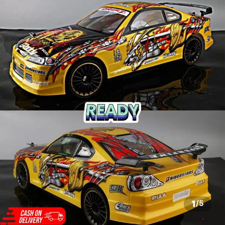
1
/
5