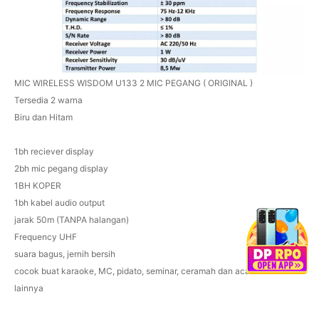
MIC WIRELESS WISDOM U133 2 MIC PEGANG ( ORIGINAL )
Tersedia 2 warna
Biru dan Hitam
1bh reciever display
2bh mic pegang display
1BH KOPER
1bh kabel audio output
jarak 50m (TANPA halangan)
Frequency UHF
suara bagus, jernih bersih
cocok buat karaoke, MC, pidato, seminar, ceramah dan acara-acara
lainnya