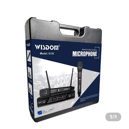
1
/
3