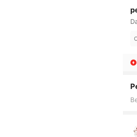
p
O
P
Be