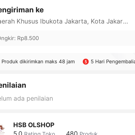
engiriman ke
Daerah Khusus Ibukota Jakarta, Kota Jakarta Barat, Cengkareng, yy
ngkir
:
Rp8.500
Produk dikirimkan maks 48 jam
5 Hari Pengembali
enilaian
lum ada penilaian
HSB OLSHOP
5.0
480
Rating Toko
Produk