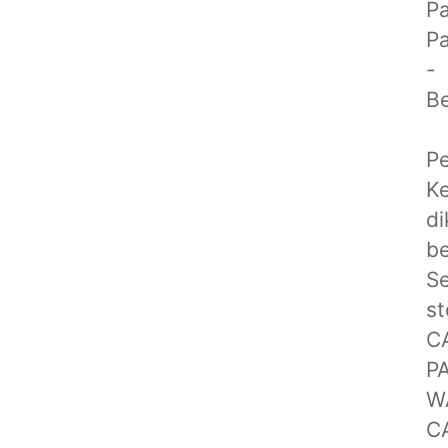
Pa
Pa
-
Be
Pe
K
di
b
Se
s
C
P
W
C