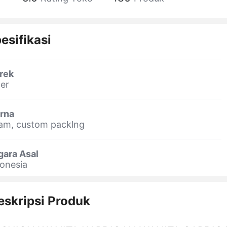
esifikasi
rek
er
rna
am, custom packlng
gara Asal
onesia
eskripsi Produk