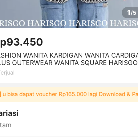
1
/
5
p93.450
ASHION WANITA KARDIGAN WANITA CARDIG
LUS OUTERWEAR WANITA SQUARE HARISGO
TUN FASHION KULIAH TERMURAH
erjual
isa dapat voucher Rp165.000 lagi Download & Pakai！
ariasi
itam