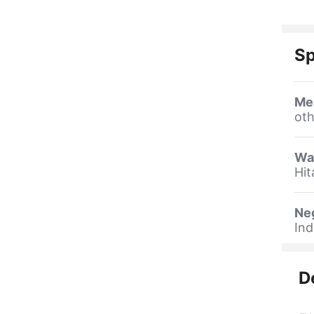
Sp
Me
oth
Wa
Hit
Ne
Ind
D