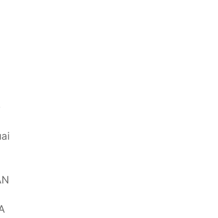
-
ai
AN
A