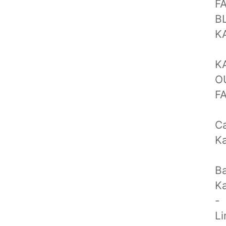
F
B
K
K
O
F
Ca
Ka
Ba
K
-
Li