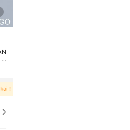
AN
 K
Pengguna baru berbelanja di aplikasi Akulaku bi