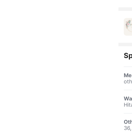
Sp
Me
oth
Wa
Hit
Oth
36,