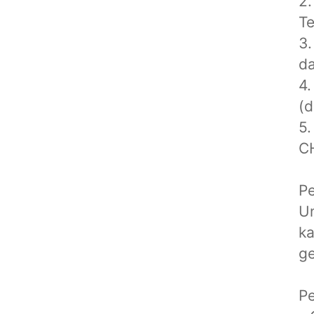
2.
Te
3.
da
4.
(d
5.
C
Pe
Un
ka
ge
Pe