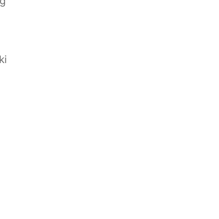
ng
ki
n