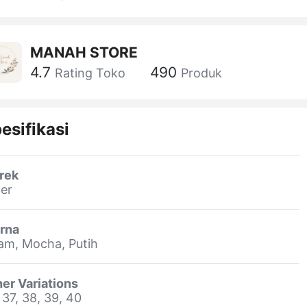
MANAH STORE
4.7
490
Rating Toko
Produk
esifikasi
rek
er
rna
am, Mocha, Putih
er Variations
 37, 38, 39, 40