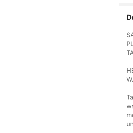
D
S
P
T
H
W
Ta
wa
mo
un