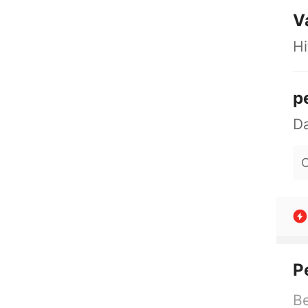
V
Hi
p
O
P
Be