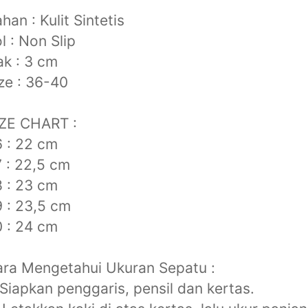
han : Kulit Sintetis
l : Non Slip
k : 3 cm
ze : 36-40
IZE CHART :
 : 22 cm
 : 22,5 cm
 : 23 cm
 : 23,5 cm
 : 24 cm
ra Mengetahui Ukuran Sepatu :
 Siapkan penggaris, pensil dan kertas.