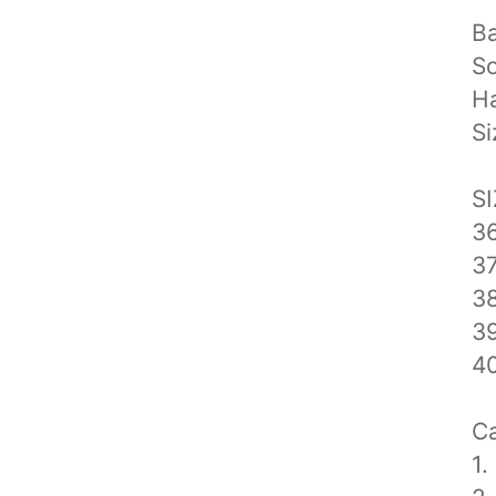
Ba
So
Ha
Si
S
36
37
38
39
40
Ca
1.