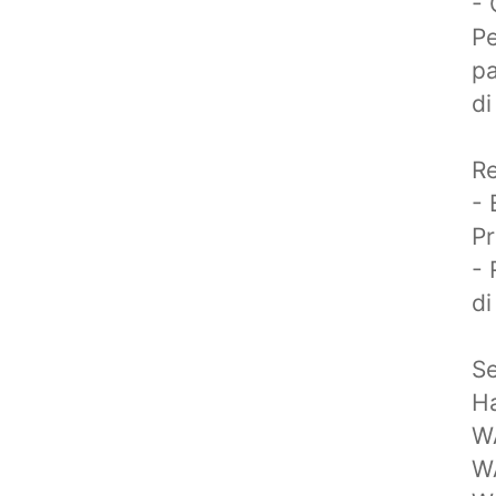
- 
Pe
pa
di
Re
- 
Pr
- 
di
Se
Ha
W
W