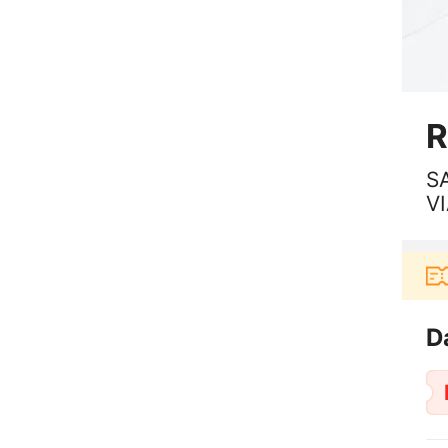
R
S
V
3
rbelanja di aplikasi Akulaku bisa dapat voucher Rp1
D