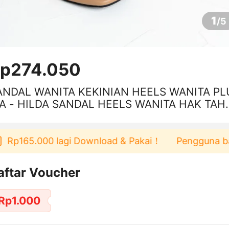
1
/
5
p274.050
ANDAL WANITA KEKINIAN HEELS WANITA PL
IA - HILDA SANDAL HEELS WANITA HAK TAH
 CM TERMURAH
65.000 lagi Download & Pakai！
Pengguna baru berb
aftar Voucher
Rp1.000