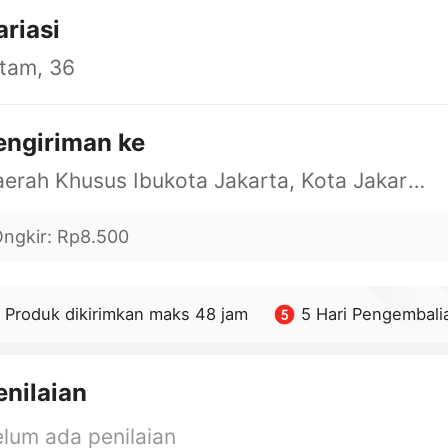
ariasi
tam, 36
engiriman ke
Daerah Khusus Ibukota Jakarta, Kota Jakarta Barat, Cengkareng, yy
ngkir
:
Rp8.500
Produk dikirimkan maks 48 jam
5 Hari Pengembali
enilaian
lum ada penilaian