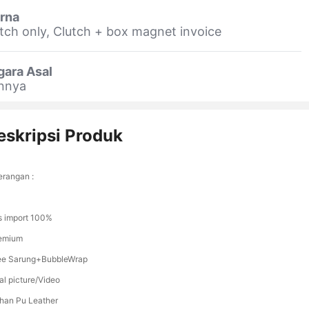
rna
tch only, Clutch + box magnet invoice
gara Asal
innya
eskripsi Produk
erangan :
s import 100%
emium
ee Sarung+BubbleWrap
al picture/Video
han Pu Leather