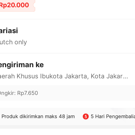
Rp20.000
ariasi
utch only
engiriman ke
Daerah Khusus Ibukota Jakarta, Kota Jakarta Barat, Cengkareng, yy
ngkir
:
Rp7.650
Produk dikirimkan maks 48 jam
5 Hari Pengembali