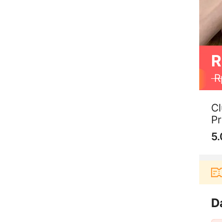
R
R
Cl
Pr
5.
Pengguna baru berbelanja di aplikasi Ak
D