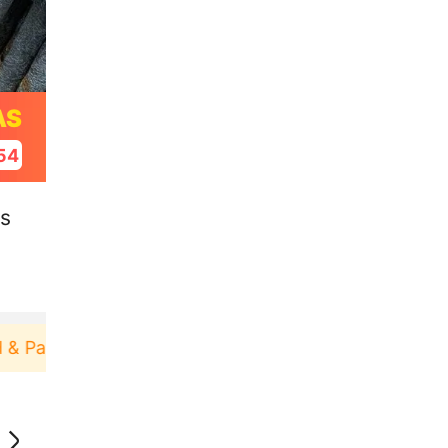
AS
53
as
 Pakai！
Pengguna baru berbelanja di aplikasi Aku