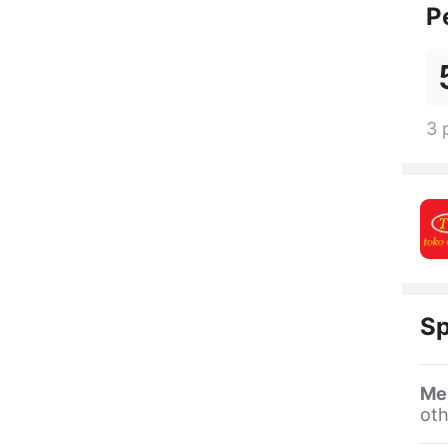
P
3 
Sp
Me
oth