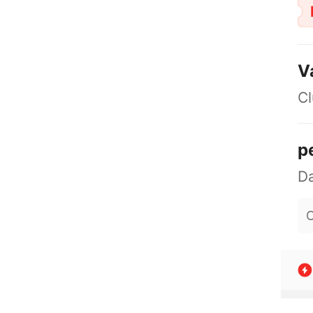
V
Cl
p
O