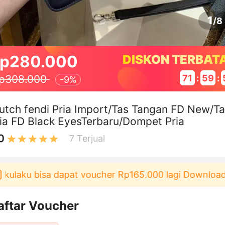
1
/
8
p280.000
DISKON TERBAT
71
:
59
:
p308.000
-
9%
utch fendi Pria Import/Tas Tangan FD New/T
ia FD Black EyesTerbaru/Dompet Pria
0
7
Terjual
ulaku bisa dapat voucher Rp165.000 lagi Download &
aftar Voucher