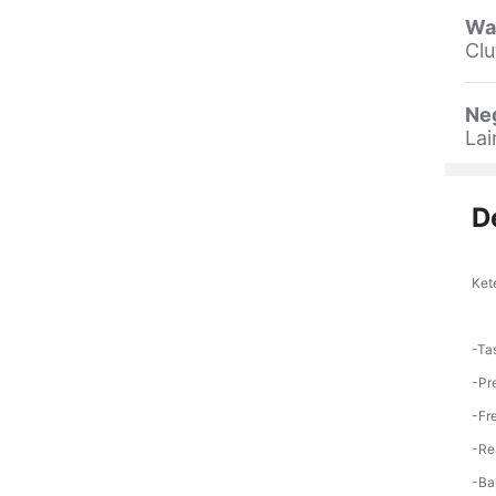
Wa
Clu
Ne
La
D
Ket
-Ta
-Pr
-Fr
-Re
-Ba