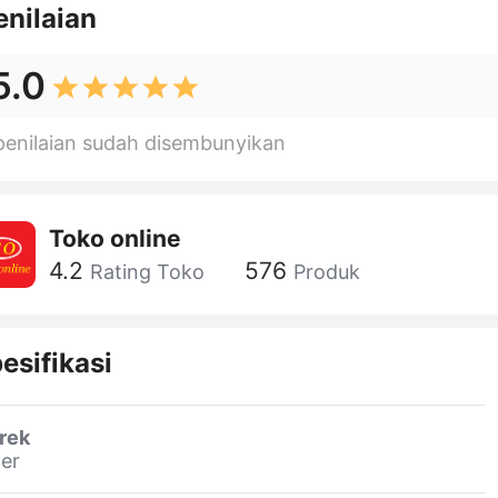
enilaian
5.0
penilaian sudah disembunyikan
Toko online
4.2
576
Rating Toko
Produk
esifikasi
rek
er