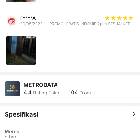
F****A
30/05/2023
PROMO: GRATIS INDOMIE 2pcs SESUAI KETERSEDIAAN STOCK PROMO GRATIS ONGKIR !!! : SANTAN SUN KARA 65ml
METRODATA
4.4
104
Rating Toko
Produk
Spesifikasi
Merek
other