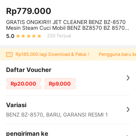
Rp779.000
GRATIS ONGKIR!!! JET CLEANER BENZ BZ-8570
Mesin Steam Cuci Mobil BENZ BZ8570 BZ 8570 a
lt BZ 8558 JET CLEANER
5.0
220
Terjual
oucher Rp165.000 lagi Download & Pakai！
Pengguna baru berb
Daftar Voucher
Rp20.000
Rp9.000
Variasi
BENZ BZ-8570, BARU, GARANSI RESMI 1
TAHUN, EXTRA PACKING (LEBIH AMAN)
pengiriman ke