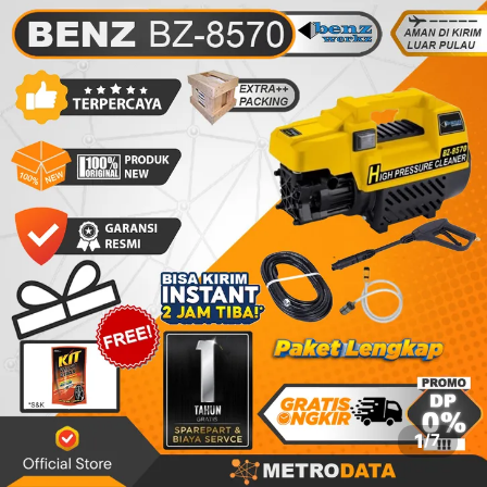
1
/
7