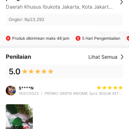
Daerah Khusus Ibukota Jakarta, Kota Jakarta Barat, Cengkareng, yy
Ongkir
:
Rp23.292
Produk dikirimkan maks 48 jam
5 Hari Pengembalian
Penilaian
Lihat Semua
5.0
S****N
16/07/2023
PROMO: GRATIS INDOMIE 2pcs SESUAI KETERSEDIAAN STOCK PROMO GRATIS ONGKIR !!! : SANTAN SUN KARA 65ml