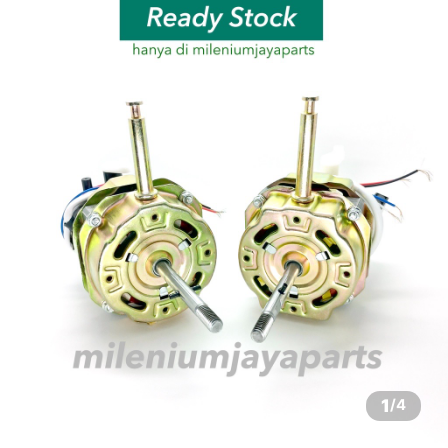
1
/
4