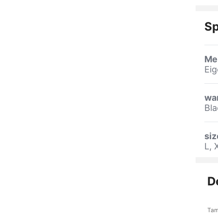
Sp
Me
Eig
wa
Bla
siz
L, 
D
Tam