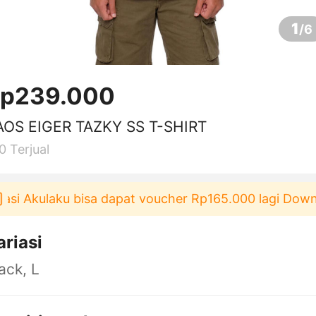
1
/
6
p239.000
AOS EIGER TAZKY SS T-SHIRT
0
Terjual
si Akulaku bisa dapat voucher Rp165.000 lagi Downlo
ariasi
ack, L