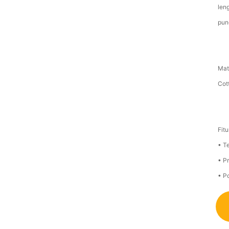
len
pun
Mate
Cot
Fitu
• T
• Pr
• Po