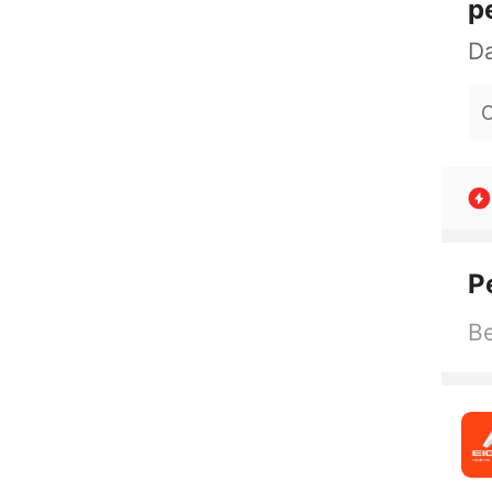
p
O
P
Be