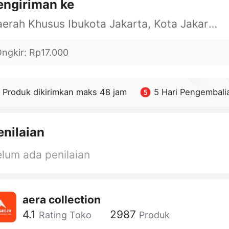
engiriman ke
Daerah Khusus Ibukota Jakarta, Kota Jakarta Barat, Cengkareng, yy
ngkir
:
Rp17.000
Produk dikirimkan maks 48 jam
5 Hari Pengembali
enilaian
lum ada penilaian
aera collection
4.1
2987
Rating Toko
Produk