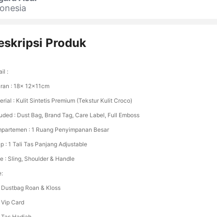
onesia
eskripsi Produk
il :
ran : 18x 12x11cm
rial : Kulit Sintetis Premium (Tekstur Kulit Croco)
luded : Dust Bag, Brand Tag, Care Label, Full Emboss
partemen : 1 Ruang Penyimpanan Besar
p : 1 Tali Tas Panjang Adjustable
e : Sling, Shoulder & Handle
e:
 Dustbag Roan & Kloss
 Vip Card
 Tas Hadiah