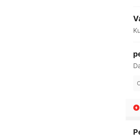
V
K
p
O
P