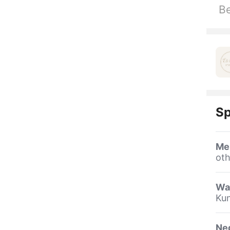
Be
Sp
Me
oth
Wa
Kun
Ne