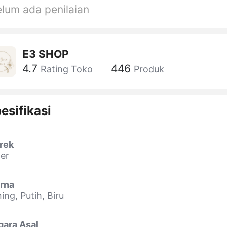
lum ada penilaian
E3 SHOP
4.7
446
Rating Toko
Produk
esifikasi
rek
er
rna
ing, Putih, Biru
gara Asal