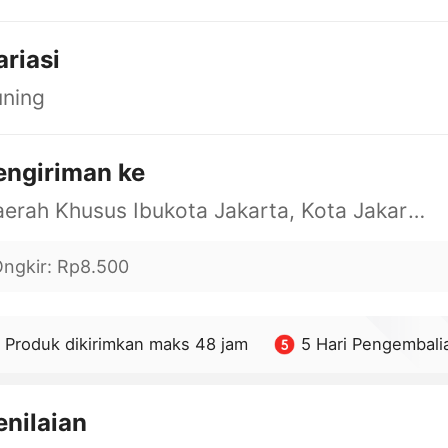
ariasi
uning
engiriman ke
Daerah Khusus Ibukota Jakarta, Kota Jakarta Barat, Cengkareng, yy
ngkir
:
Rp8.500
Produk dikirimkan maks 48 jam
5 Hari Pengembali
enilaian