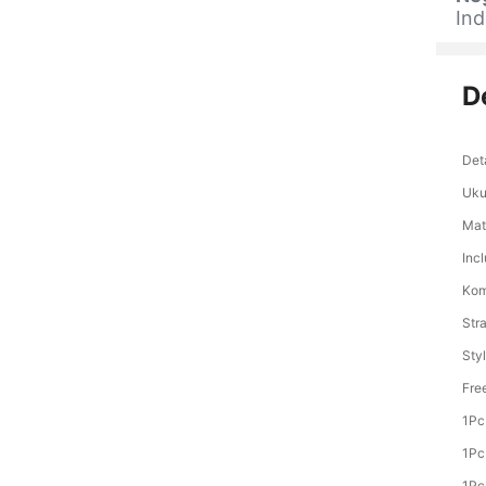
Ind
D
Deta
Uku
Mate
Inc
Kom
Stra
Styl
Fre
1Pc
1Pc
1Pc