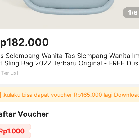
1
/
6
p182.000
as Selempang Wanita Tas Slempang Wanita I
t Sling Bag 2022 Terbaru Original - FREE Dus
g + Paperbag
Terjual
ulaku bisa dapat voucher Rp165.000 lagi Download &
aftar Voucher
Rp1.000