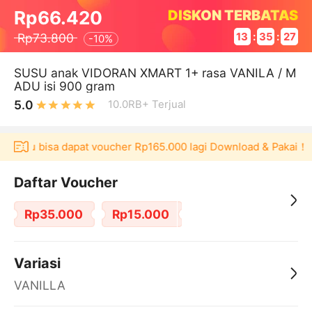
DISKON TERBATAS
Rp66.420
Rp73.800
13
:
35
:
26
-
10%
SUSU anak VIDORAN XMART 1+ rasa VANILA / M
ADU isi 900 gram
5.0
10.0RB+
Terjual
kulaku bisa dapat voucher Rp165.000 lagi Download & Pakai！
Daftar Voucher
Rp35.000
Rp15.000
Variasi
VANILLA