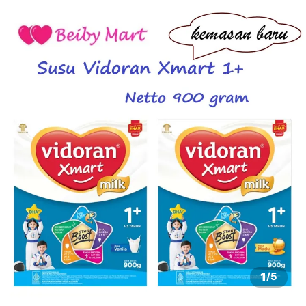
1
/
5