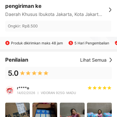
pengiriman ke
Daerah Khusus Ibukota Jakarta, Kota Jakarta Barat, Cengkareng, yy
Ongkir
:
Rp8.500
Produk dikirimkan maks 48 jam
5 Hari Pengembalian
Penilaian
Lihat Semua
5.0
r****o
14/02/2026
VIDORAN 925G: MADU