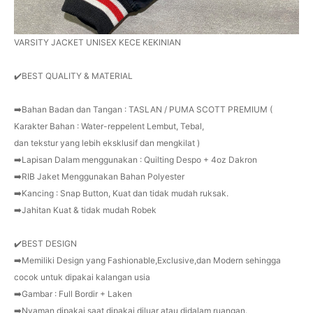
VARSITY JACKET UNISEX KECE KEKINIAN
✔️BEST QUALITY & MATERIAL
➡️Bahan Badan dan Tangan : TASLAN / PUMA SCOTT PREMIUM (
Karakter Bahan : Water-reppelent Lembut, Tebal,
dan tekstur yang lebih eksklusif dan mengkilat )
➡️Lapisan Dalam menggunakan : Quilting Despo + 4oz Dakron
➡️RIB Jaket Menggunakan Bahan Polyester
➡️Kancing : Snap Button, Kuat dan tidak mudah ruksak.
➡️Jahitan Kuat & tidak mudah Robek
✔️BEST DESIGN
➡️Memiliki Design yang Fashionable,Exclusive,dan Modern sehingga
cocok untuk dipakai kalangan usia
➡️Gambar : Full Bordir + Laken
➡️Nyaman dipakai saat dipakai diluar atau didalam ruangan.