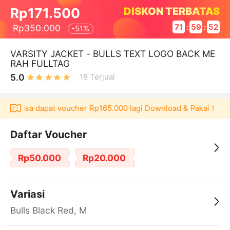
DISKON TERBATAS
Rp171.500
Rp350.000
71
:
59
:
52
-
51%
VARSITY JACKET - BULLS TEXT LOGO BACK ME
RAH FULLTAG
5.0
18
Terjual
u bisa dapat voucher Rp165.000 lagi Download & Pakai！
Peng
Daftar Voucher
Rp50.000
Rp20.000
Variasi
Bulls Black Red, M