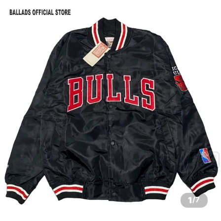
1
/
7