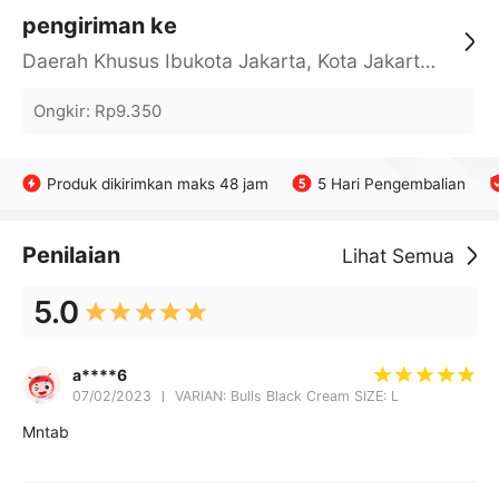
pengiriman ke
Daerah Khusus Ibukota Jakarta, Kota Jakarta Barat, Cengkareng, yy
Ongkir
:
Rp9.350
Produk dikirimkan maks 48 jam
5 Hari Pengembalian
Penilaian
Lihat Semua
5.0
a****6
07/02/2023
VARIAN: Bulls Black Cream SIZE: L
Mntab