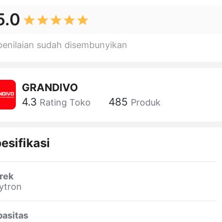
5.0
penilaian sudah disembunyikan
GRANDIVO
4.3
485
Rating Toko
Produk
esifikasi
rek
ytron
pasitas