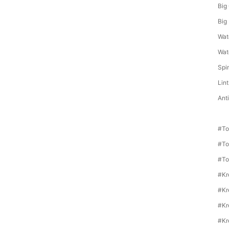
Big
Big
Wat
Wate
Spi
Lint
Anti
#To
#To
#To
#Kr
#Kr
#Kr
#Kr