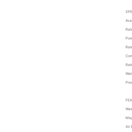
SPE
Avai
Rat
Pow
Rat
Con
Rat
Wate
Pro
FE
Was
Mag
Air 