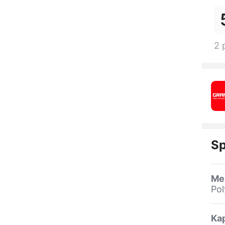
2 
Sp
Me
Pol
Ka