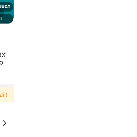
3X
vo
Pengguna baru berbelanja di aplikasi Akulaku bisa