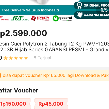
1
/
5
p2.599.000
esin Cuci Polytron 2 Tabung 12 Kg PWM-120
1203B Hijab Series GARANSI RESMI - Grandi
0
8
Terjual
a dapat voucher Rp165.000 lagi Download & Pakai！
aftar Voucher
Rp150.000
Rp45.000