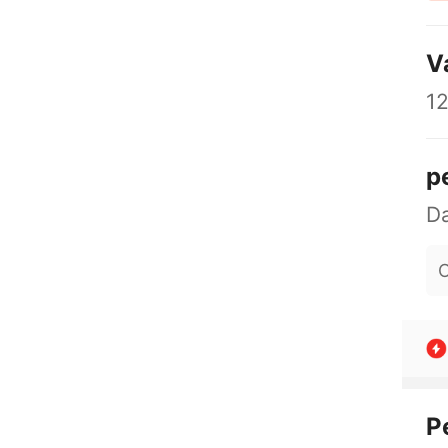
V
12
p
O
P