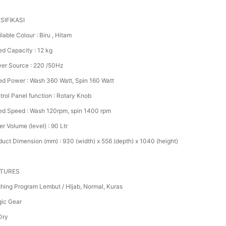
SIFIKASI
lable Colour : Biru , Hitam
ed Capacity : 12 kg
er Source : 220 /50Hz
ed Power : Wash 360 Watt, Spin 160 Watt
trol Panel function : Rotary Knob
ed Speed : Wash 120rpm, spin 1400 rpm
r Volume (level) : 90 Ltr
duct Dimension (mm) : 930 (width) x 556 (depth) x 1040 (height)
ATURES
hing Program Lembut / HIjab, Normal, Kuras
ic Gear
Dry