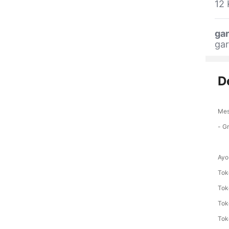
12 
gar
gar
D
Mes
- G
Ayo
Tok
Tok
Tok
Tok