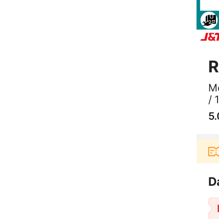
R
M
/ 
5.
Pengguna baru berbelanja di aplikasi Akulaku bis
D