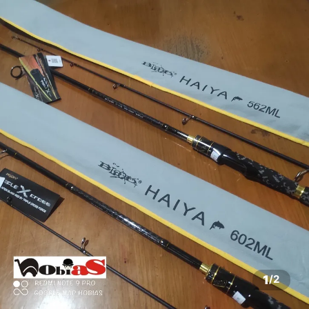
1
/
2