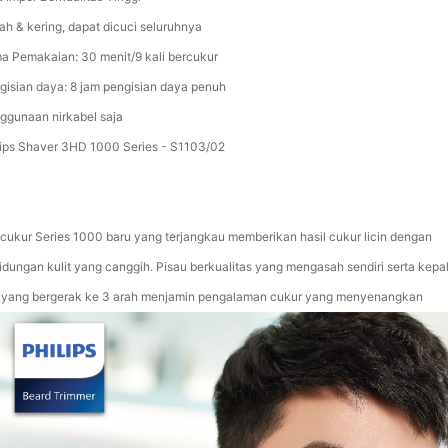
ah & kering, dapat dicuci seluruhnya
a Pemakaian: 30 menit/9 kali bercukur
gisian daya: 8 jam pengisian daya penuh
ggunaan nirkabel saja
lips Shaver 3HD 1000 Series - S1103/02
cukur Series 1000 baru yang terjangkau memberikan hasil cukur licin dengan
lidungan kulit yang canggih. Pisau berkualitas yang mengasah sendiri serta kepa
x yang bergerak ke 3 arah menjamin pengalaman cukur yang menyenangkan