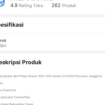
4.9
262
Rating Toko
Produk
esifikasi
rek
lips
eskripsi Produk
ail produk dari Philips Shaver 3HD 1000 Series S1103/02 Pencukur Jenggot &
is
au PowerCut
t pencukur ContourFlex
a Impor Berkualitas Tinggi