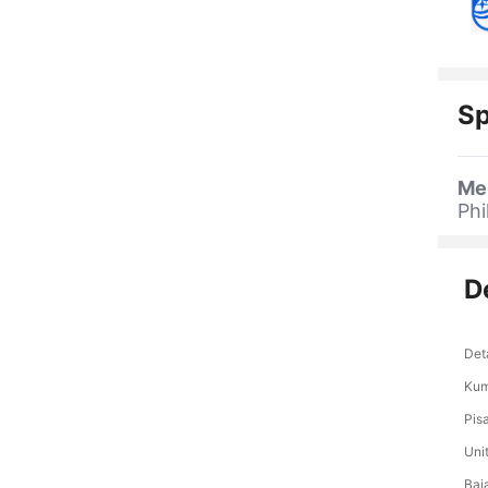
Sp
Me
Phi
D
Det
Kum
Pis
Uni
Baj