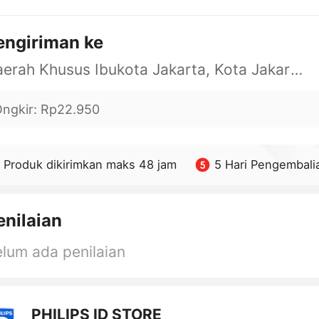
engiriman ke
Daerah Khusus Ibukota Jakarta, Kota Jakarta Barat, Cengkareng, yy
ngkir
:
Rp22.950
Produk dikirimkan maks 48 jam
5 Hari Pengembali
enilaian
lum ada penilaian
PHILIPS ID STORE