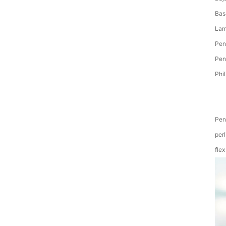
Bas
Lam
Pen
Pen
Phi
Pen
per
fle