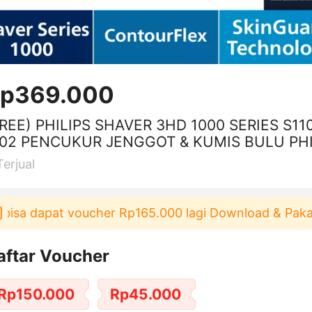
p369.000
FREE) PHILIPS SHAVER 3HD 1000 SERIES S11
/02 PENCUKUR JENGGOT & KUMIS BULU PHI
 PILIPS PILIP ORIGINAL GARANSI RESMI
Terjual
a dapat voucher Rp165.000 lagi Download & Pakai！
aftar Voucher
Rp150.000
Rp45.000