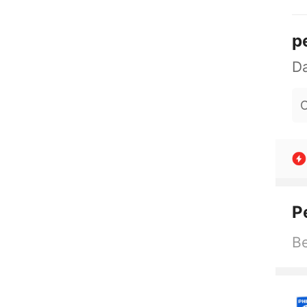
p
O
P
Be