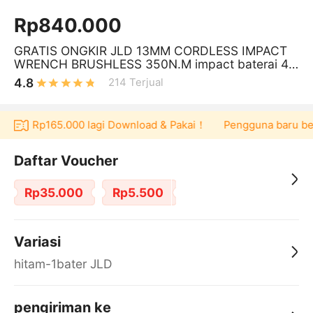
Rp840.000
GRATIS ONGKIR JLD 13MM CORDLESS IMPACT
WRENCH BRUSHLESS 350N.M impact baterai 48
VF MESIN BOR JV88 UNTUK BAUT MOBIL
4.8
214
Terjual
cher Rp165.000 lagi Download & Pakai！
Pengguna baru berbel
Daftar Voucher
Rp35.000
Rp5.500
Variasi
hitam-1bater JLD
pengiriman ke