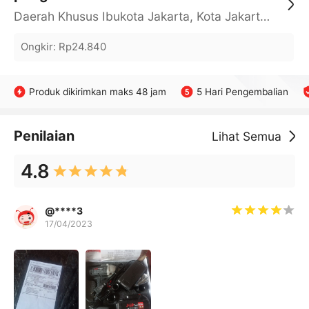
Daerah Khusus Ibukota Jakarta, Kota Jakarta Barat, Cengkareng, yy
Ongkir
:
Rp24.840
Produk dikirimkan maks 48 jam
5 Hari Pengembalian
Penilaian
Lihat Semua
4.8
@****3
17/04/2023