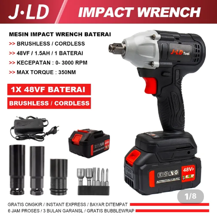
1
/
8