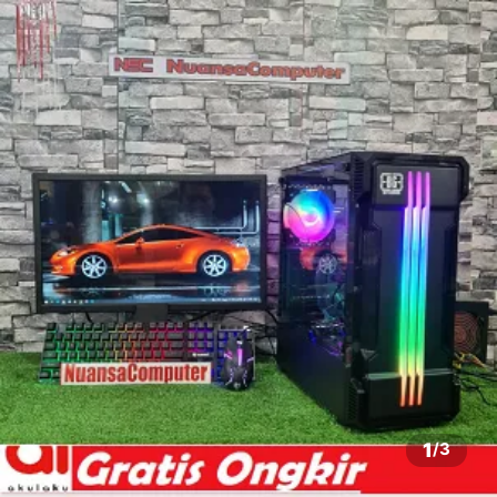
1
/
3