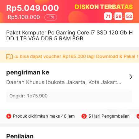
DISKON TERBATAS
Rp5.049.000
Rp5.100.000
71
:
59
:
52
-
1%
Paket Komputer Pc Gaming Core i7 SSD 120 Gb H
DD 1 TB VGA DDR 5 RAM 8GB
kulaku bisa dapat voucher Rp165.000 lagi Download & Pakai！
pengiriman ke
Daerah Khusus Ibukota Jakarta, Kota Jakarta Barat, Cengkareng, yy
Ongkir
:
Rp75.900
Produk dikirimkan maks 48 jam
5 Hari Pengembalian
Penilaian