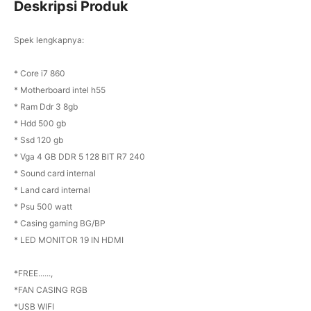
Deskripsi Produk
Spek lengkapnya:
* Core i7 860
* Motherboard intel h55
* Ram Ddr 3 8gb
* Hdd 500 gb
* Ssd 120 gb
* Vga 4 GB DDR 5 128 BIT R7 240
* Sound card internal
* Land card internal
* Psu 500 watt
* Casing gaming BG/BP
* LED MONITOR 19 IN HDMI
*FREE......,
*FAN CASING RGB
*USB WIFI