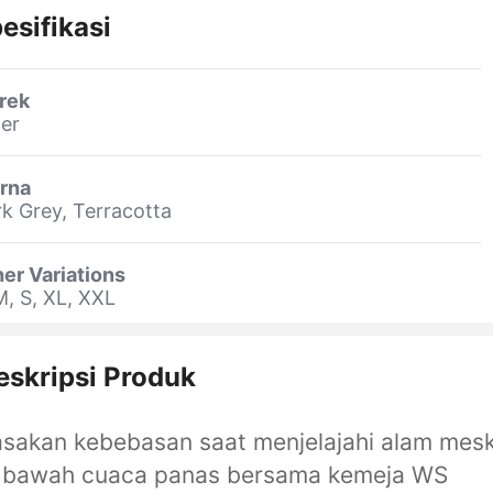
esifikasi
rek
er
rna
k Grey, Terracotta
er Variations
M, S, XL, XXL
eskripsi Produk
sakan kebebasan saat menjelajahi alam mesk
i bawah cuaca panas bersama kemeja WS