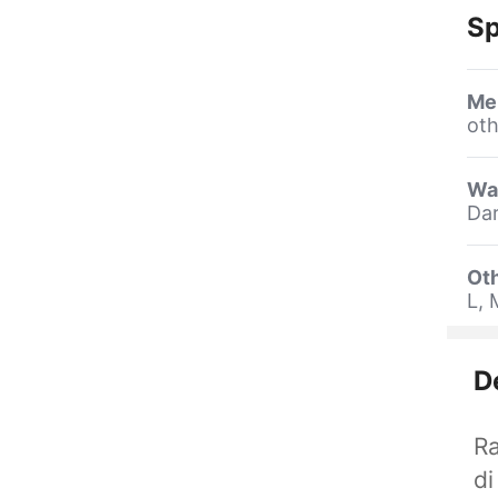
Sp
Me
oth
Wa
Dar
Oth
L, 
D
Ra
d