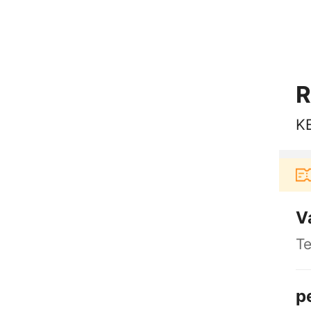
R
K
Pengguna baru berbelanja di aplikasi Akulak
V
Te
p