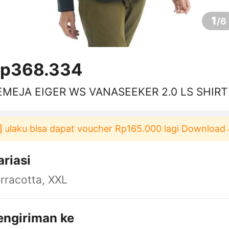
1
/
6
p368.334
EMEJA EIGER WS VANASEEKER 2.0 LS SHIRT
u bisa dapat voucher Rp165.000 lagi Download & Paka
ariasi
rracotta, XXL
engiriman ke