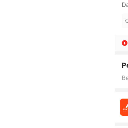
O
P
Be