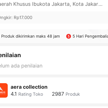
Daerah Khusus Ibukota Jakarta, Kota Jakarta Barat, Cengkareng, yy
ngkir
:
Rp17.000
Produk dikirimkan maks 48 jam
5 Hari Pengembali
enilaian
lum ada penilaian
aera collection
4.1
2987
Rating Toko
Produk