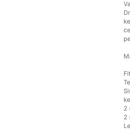
Va
Dr
ke
ce
pe
Ma
Fi
Te
Si
ke
2 
2 
Le