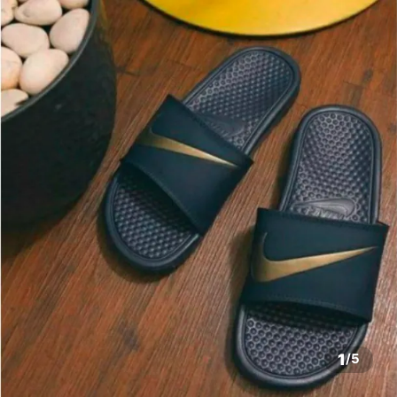
1
/
5