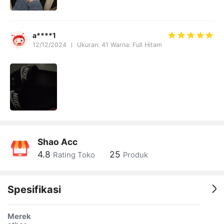
a****1
12/12/2024
Ukuran: 41 Warna: Full Hitam
Shao Acc
4.8
25
Rating Toko
Produk
Spesifikasi
Merek