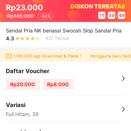
DISKON TERBATAS
Rp23.000
Rp145.000
71
:
59
:
49
-
84%
Sendal Pria NK benassi Swoosh Slop Sandal Pria
4.3
427
Terjual
cher Rp165.000 lagi Download & Pakai！
Pengguna baru berbel
Daftar Voucher
Rp20.000
Rp8.000
Variasi
Full Hitam, 39