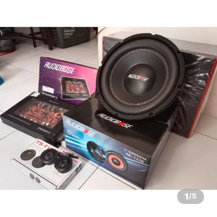
1
/
5