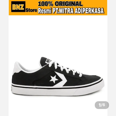
1
/
6