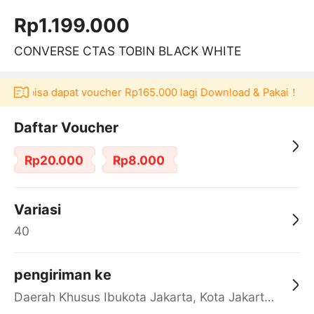
Rp1.199.000
CONVERSE CTAS TOBIN BLACK WHITE
aku bisa dapat voucher Rp165.000 lagi Download & Pakai！
Pe
Daftar Voucher
Rp20.000
Rp8.000
Variasi
40
pengiriman ke
Daerah Khusus Ibukota Jakarta, Kota Jakarta Barat, Cengkareng, yy