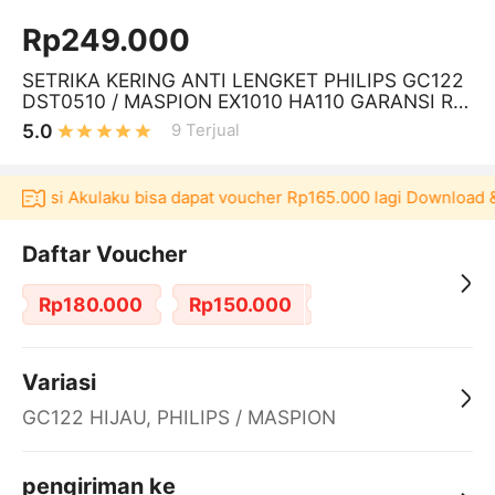
Rp249.000
SETRIKA KERING ANTI LENGKET PHILIPS GC122
DST0510 / MASPION EX1010 HA110 GARANSI RE
SMI PHILIP GC 122 DIVA PILIP DST 0510
5.0
9
Terjual
plikasi Akulaku bisa dapat voucher Rp165.000 lagi Download &
Daftar Voucher
Rp180.000
Rp150.000
Variasi
GC122 HIJAU, PHILIPS / MASPION
pengiriman ke