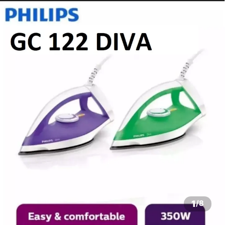
1
/
8