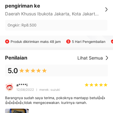
pengiriman ke
Daerah Khusus Ibukota Jakarta, Kota Jakarta Barat, Cengkareng, yy
Ongkir
:
Rp8.500
Produk dikirimkan maks 48 jam
5 Hari Pengembalian
Penilaian
Lihat Semua
5.0
a****i
12/08/2022
merek: suzuki
Barangnya sudah saya terima, pokoknya mantapp betul👍👍
👍👍👍👍👍,tidak mengecewakan. kurirnya ramah.