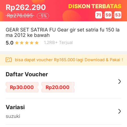
DISKON TERBATAS
Rp262.290
Rp276.095
71
:
59
:
52
-
5%
GEAR SET SATRIA FU Gear gir set satria fu 150 la
ma 2012 ke bawah
5.0
1.2RB+
Terjual
ulaku bisa dapat voucher Rp165.000 lagi Download & Pakai！
Daftar Voucher
Rp30.000
Rp20.000
Variasi
suzuki