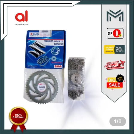
1
/
6