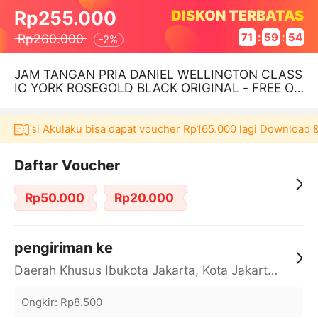
DISKON TERBATAS
Rp255.000
Rp260.000
71
:
59
:
54
-
2%
JAM TANGAN PRIA DANIEL WELLINGTON CLASS
IC YORK ROSEGOLD BLACK ORIGINAL - FREE ON
GKIR
aplikasi Akulaku bisa dapat voucher Rp165.000 lagi Download &
Daftar Voucher
Rp50.000
Rp20.000
pengiriman ke
Daerah Khusus Ibukota Jakarta, Kota Jakarta Barat, Cengkareng, yy
Ongkir
:
Rp8.500