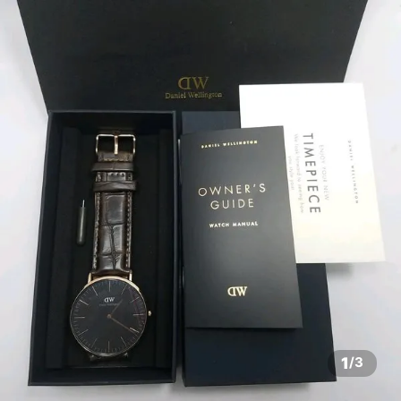
1
/
3