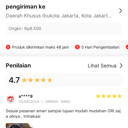
pengiriman ke
Daerah Khusus Ibukota Jakarta, Kota Jakarta Barat, Cengkareng, yy
Ongkir
:
Rp8.500
Produk dikirimkan maks 48 jam
5 Hari Pengembalian
Penilaian
Lihat Semua
4.7
a****9
05/08/2024
VARIASI : BARU
Sesuai pesanan aman sampai tujuan mudah mudahan ORI saj
a olinya , trimakasi