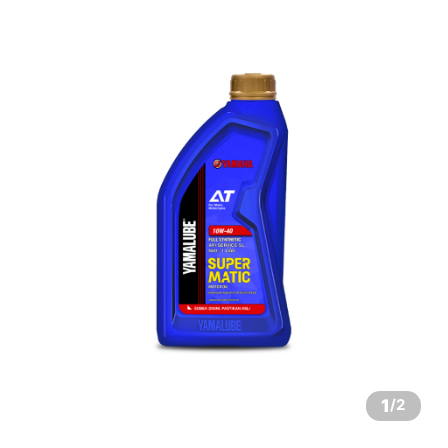
1
/
2