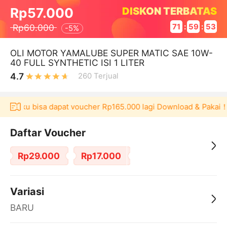
DISKON TERBATAS
Rp57.000
Rp60.000
71
:
59
:
53
-
5%
￼OLI MOTOR YAMALUBE SUPER MATIC SAE 10W-
40 FULL SYNTHETIC ISI 1 LITER
4.7
260
Terjual
 Akulaku bisa dapat voucher Rp165.000 lagi Download & Pakai！
Daftar Voucher
Rp29.000
Rp17.000
Variasi
BARU