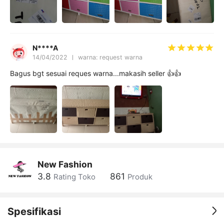
N****A
14/04/2022
warna: request warna
Bagus bgt sesuai reques warna...makasih seller 👍👍
New Fashion
3.8
861
Rating Toko
Produk
Spesifikasi