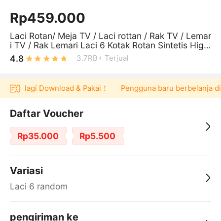
Rp459.000
Laci Rotan/ Meja TV / Laci rottan / Rak TV / Lemar
i TV / Rak Lemari Laci 6 Kotak Rotan Sintetis High
Quality Best Seller
4.8
3.7RB+
Terjual
00 lagi Download & Pakai！
Pengguna baru berbelanja di apli
Daftar Voucher
Rp35.000
Rp5.500
Variasi
Laci 6 random
pengiriman ke