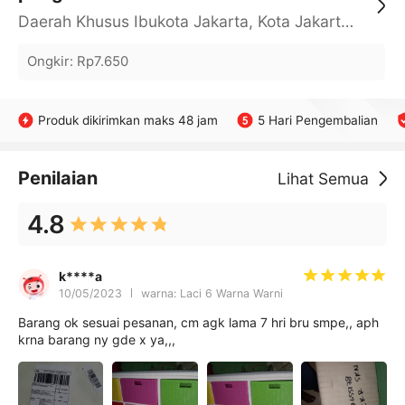
Daerah Khusus Ibukota Jakarta, Kota Jakarta Barat, Cengkareng, yy
Ongkir
:
Rp7.650
Produk dikirimkan maks 48 jam
5 Hari Pengembalian
Penilaian
Lihat Semua
4.8
k****a
10/05/2023
warna: Laci 6 Warna Warni
Barang ok sesuai pesanan, cm agk lama 7 hri bru smpe,, aph
krna barang ny gde x ya,,,