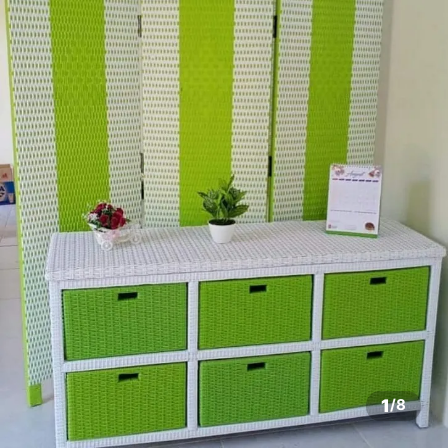
1
/
8