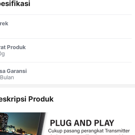
esifikasi
rek
rat Produk
0g
sa Garansi
 Bulan
eskripsi Produk