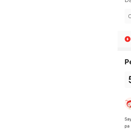
O
P
Say
pa 