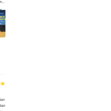
an H
dan
 dan