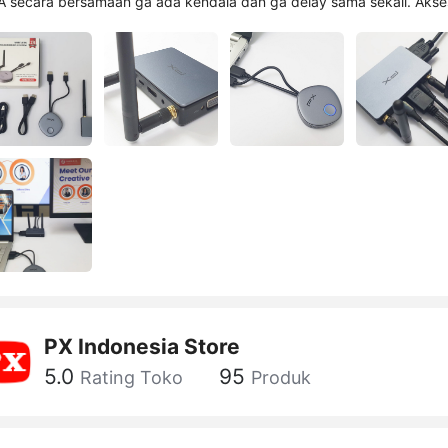
 secara bersamaan ga ada kendala dan ga delay sama sekali. Akse
udah lengkap dan juga dikasih garansi 24 bulan.
PX Indonesia Store
5.0
95
Rating Toko
Produk