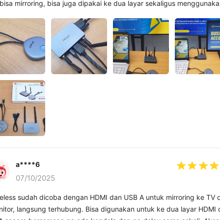
bisa mirroring, bisa juga dipakai ke dua layar sekaligus menggunak
 dan VGA. Keren banget nih wirelessnya...
a****6
07/10/2025
eless sudah dicoba dengan HDMI dan USB A untuk mirroring ke TV 
itor, langsung terhubung. Bisa digunakan untuk ke dua layar HDMI