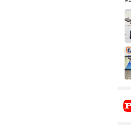
VGA
s s