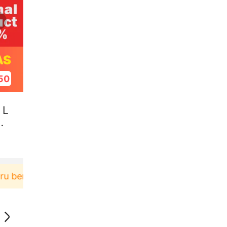
AS
49
 L
HD
anja di aplikasi Akulaku bisa dapat voucher Rp165.