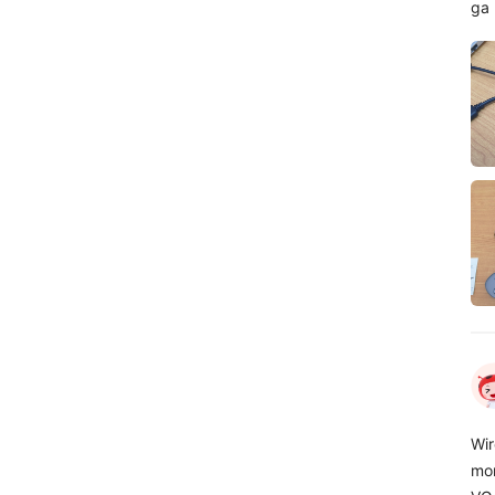
ga 
DMI
Wir
mon