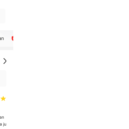
an
Kualitas Terjamin
Refund Kilat
tan
a ju