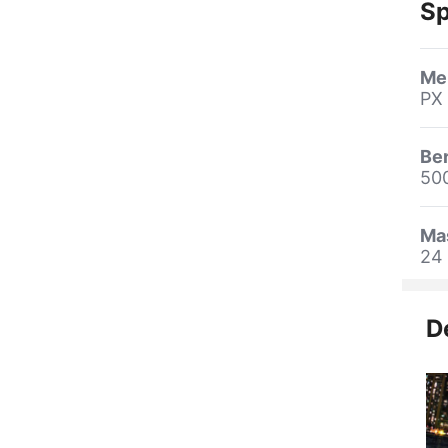
Sp
Me
PX
Be
50
Ma
24
D