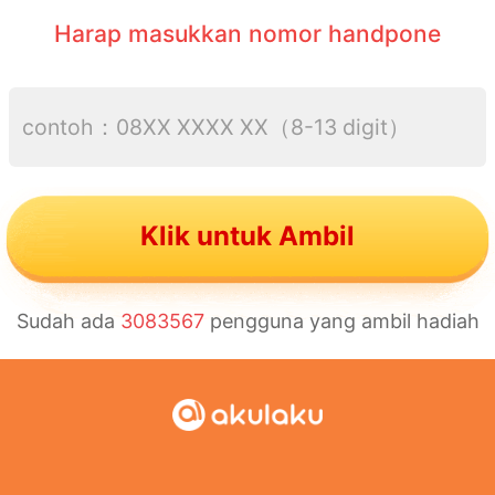
Harap masukkan nomor handpone
Klik untuk Ambil
Sudah ada
3083567
pengguna yang ambil hadiah