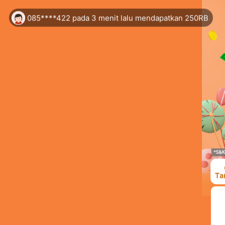
085****422 pada 3 menit lalu mendapatkan 250RB