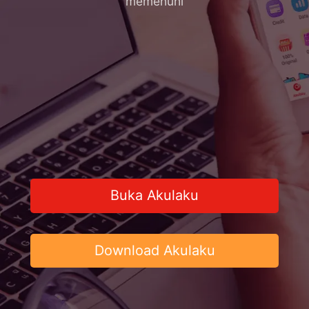
memenuhi
Buka Akulaku
Download Akulaku