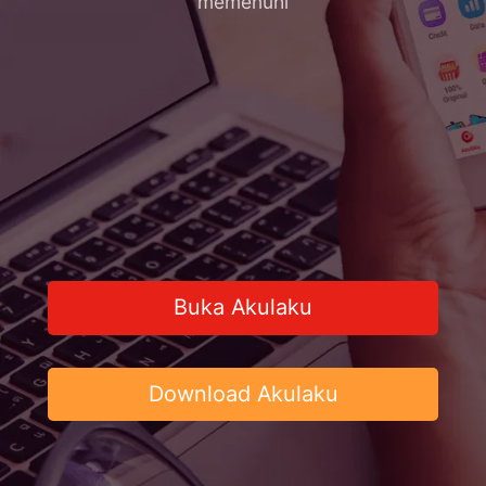
memenuhi
Buka Akulaku
Download Akulaku