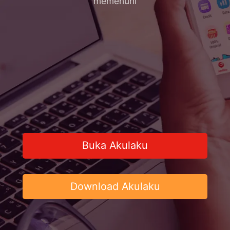
memenuhi
Buka Akulaku
Download Akulaku